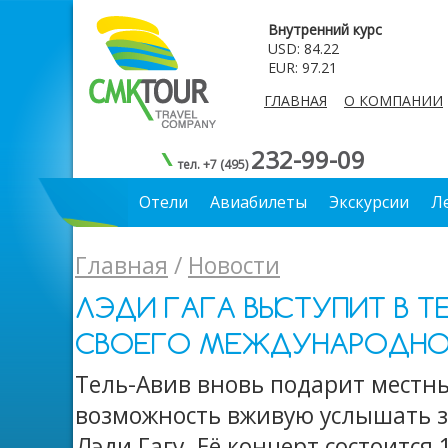
Внутренний курс
USD: 84.22
EUR: 97.21
ГЛАВНАЯ
О КОМПАНИИ
232-99-09
тел. +7 (495)
Отели
Авиабилеты
Экскурсии
Л
Главная
/
Новости
ЛЭДИ ГАГА ВЫСТУПИТ В Т
СВОЕГО МЕЖДУНАРОДНОГО
Тель-Авив вновь подарит местн
возможность вживую услышать з
Лэди Гагу. Её концерт состоится 