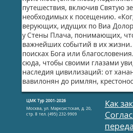
путешествия, включив Святую зе
необходимых к посещению. «Ко
верующих, идущих по Виа Долор
у Стены Плача, понимающих, что
важнейших событий в их жизни.
поисках Бога или благословения
сюда, чтобы своими глазами уви
наследия цивилизаций: от ханан
вавилонян до римлян, крестоносц
ЦМК Тур 2001-2026
Как за
Москва, ул. Марксистская, д. 20,
Соглас
стр. 8 тел. (495) 232-9909
перед